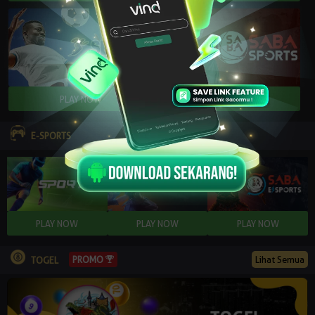
E-SPORTS
Lihat Semua
PROMO
TOGEL