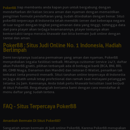
siap membantu anda kapan pun untuk bergabung dengan
Poker88
mendaftarkan diri kalian secara aman dan nyaman dengan memastikan
pengisian formulir pendaftaran yang sudah disediakan dengan benar. Situs
poker88 terpercaya di Indonesia telah memiliki server dari beberapa negara
di luar negeri dengan tingkat pengamanan data yang tinggi, sehingga data
dari para player akan terjaga keamanannya, player tentunya akan
bertransaksi tanpa merasa khawatir dan bisa bermain judi online dengan
santai dan aman.
Poker88 : Situs Judi Online No. 1 Indonesia, Hadiah
Berlimpah
Demi terciptanya suasana permainan yang aman dan nyaman, Poker88
menyediakan segala fasilitas terbaik. Misalnya customer service 24/7, daftar
akun Poker88 gratis, pilihan terbanyak ada di berbagai bank (BCA, BNI, BRI,
BII, CIMB Niaga, Danamon dan Mandiri) dan setoran E-Wallet, penarikan tak
terbatas serta promosi menarik. Situs taruhan online terpercaya di Indonesia
ini juga dilatih untuk tetap profesional dan ramah saat melayani pelanggan
selama 24 jam. Karenanya, Anda tidak perlu khawatir kesulitan saat berjudi
di situs Poker88. Bergabunglah bersama kami dengan cara mendaftar di
menu daftar yang sudah tertera.
FAQ - Situs Terpercaya Poker88
Amankah Bermain Di Situs Poker88?
Sangatlah aman bermain di judi online Poker88, Karena Poker88 merupakan