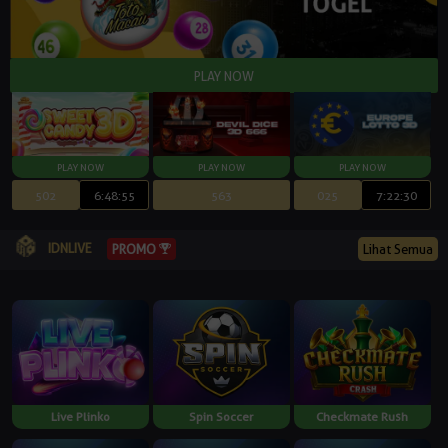
502
6:48:54
563
025
7:22:29
IDNLIVE
Lihat Semua
PROMO
Live Plinko
Spin Soccer
Checkmate Rush