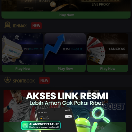
Play Now
NEW
IDNMAX
Play Now
Play Now
Play Now
NEW
SPORTBOOK