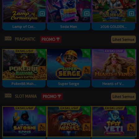
Lamp of Cor...
Soda Man
2026 GOLDEN...
PRAGMATIC
Lihat Semua
PROMO
Poker88 Mah...
Super Serge
Hearts of V...
SLOT MANIA
Lihat Semua
PROMO