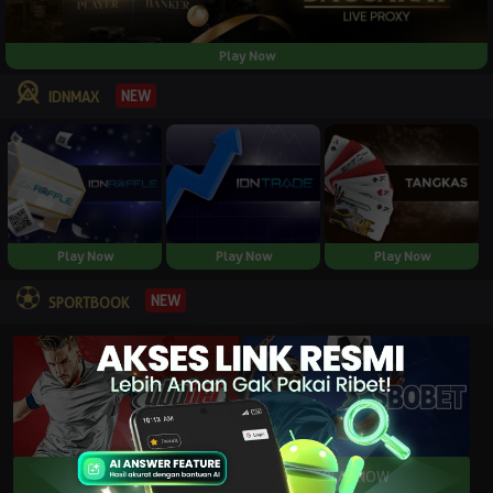
Play Now
NEW
IDNMAX
Play Now
Play Now
Play Now
NEW
SPORTBOOK