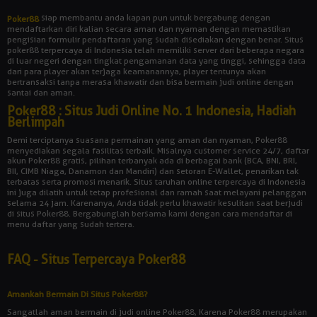
siap membantu anda kapan pun untuk bergabung dengan
Poker88
mendaftarkan diri kalian secara aman dan nyaman dengan memastikan
pengisian formulir pendaftaran yang sudah disediakan dengan benar. Situs
poker88 terpercaya di Indonesia telah memiliki server dari beberapa negara
di luar negeri dengan tingkat pengamanan data yang tinggi, sehingga data
dari para player akan terjaga keamanannya, player tentunya akan
bertransaksi tanpa merasa khawatir dan bisa bermain judi online dengan
santai dan aman.
Poker88 : Situs Judi Online No. 1 Indonesia, Hadiah
Berlimpah
Demi terciptanya suasana permainan yang aman dan nyaman, Poker88
menyediakan segala fasilitas terbaik. Misalnya customer service 24/7, daftar
akun Poker88 gratis, pilihan terbanyak ada di berbagai bank (BCA, BNI, BRI,
BII, CIMB Niaga, Danamon dan Mandiri) dan setoran E-Wallet, penarikan tak
terbatas serta promosi menarik. Situs taruhan online terpercaya di Indonesia
ini juga dilatih untuk tetap profesional dan ramah saat melayani pelanggan
selama 24 jam. Karenanya, Anda tidak perlu khawatir kesulitan saat berjudi
di situs Poker88. Bergabunglah bersama kami dengan cara mendaftar di
menu daftar yang sudah tertera.
FAQ - Situs Terpercaya Poker88
Amankah Bermain Di Situs Poker88?
Sangatlah aman bermain di judi online Poker88, Karena Poker88 merupakan