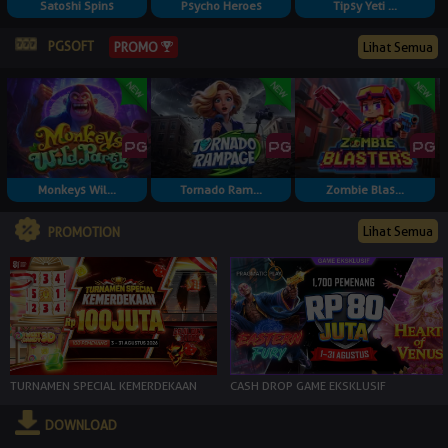
Satoshi Spins
Psycho Heroes
Tipsy Yeti ...
PGSOFT
Lihat Semua
PROMO
Monkeys Wil...
Tornado Ram...
Zombie Blas...
Lihat Semua
PROMOTION
TURNAMEN SPECIAL KEMERDEKAAN
CASH DROP GAME EKSKLUSIF
DOWNLOAD