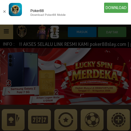
DOWNLOAD
×
Poker88
Download Poker88 Mobile
H !!! AKSES SELALU LINK RESMI KAMI poker88slay.com | pk8
INFO :
HOME
IDN E-LOTTERY
POKER
SLOT GAME
NEW
NEW
SPORTBOOK
LIVE CASINO
IDNLIVE
NEW
ESPORTS
TOGEL
ARCADE
NEW
NEW
NEW
TEMBAK IKAN
IDNRAFFLE
IDNTRADE