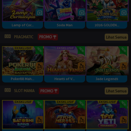
Lamp of Cor...
Soda Man
2026 GOLDEN...
PRAGMATIC
PROMO
Lihat Semua
Poker88 Mah...
Hearts of V...
Jade Legends
SLOT MANIA
PROMO
Lihat Semua