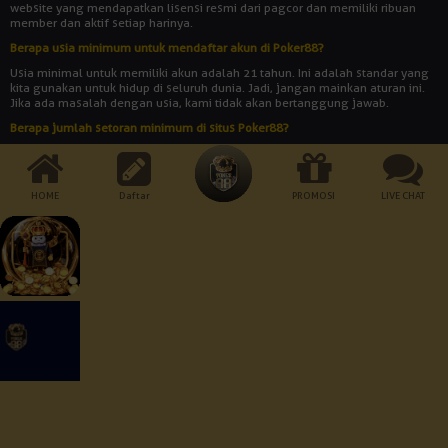
website yang mendapatkan lisensi resmi dari pagcor dan memiliki ribuan
member dan aktif setiap harinya.
Berapa usia minimum untuk mendaftar akun di Poker88?
Usia minimal untuk memiliki akun adalah 21 tahun. Ini adalah standar yang
kita gunakan untuk hidup di seluruh dunia. Jadi, jangan mainkan aturan ini.
Jika ada masalah dengan usia, kami tidak akan bertanggung jawab.
Berapa jumlah setoran minimum di situs Poker88?
Jumlah setoran minimum adalah Rp 10.000. Bukankah itu rendah? Dengan
uang yang begitu banyak, Anda bisa memainkan semua jenis permainan
yang disediakan oleh agen judi online POKER88.
HOME
Daftar
PROMOSI
LIVE CHAT
Cara Pembayaran:
Dukungan Perangkat :
Keamanan Terjamin :
© 2026 Poker88. All Rights Reserved | 18+