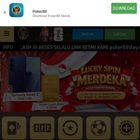
DOWNLOAD
×
Poker88
Download Poker88 Mobile
ERCASH !!! AKSES SELALU LINK RESMI KAMI poker88slay.com 
INFO :
HOME
IDN E-LOTTERY
POKER
SLOT GAME
NEW
NEW
SPORTBOOK
LIVE CASINO
IDNLIVE
NEW
ESPORTS
TOGEL
ARCADE
NEW
NEW
NEW
TEMBAK IKAN
IDNRAFFLE
IDNTRADE