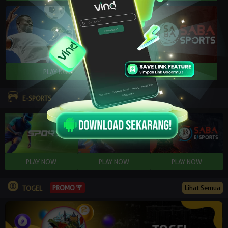
E-SPORTS
PROMO
Lihat Semua
TOGEL