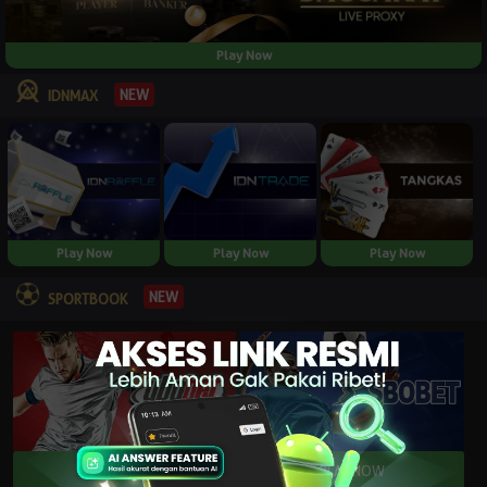
Play Now
NEW
IDNMAX
Play Now
Play Now
Play Now
NEW
SPORTBOOK