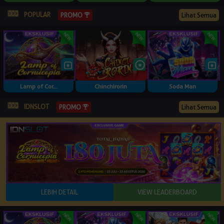
POPULAR
PROMO
Lihat Semua
Lamp of Cor...
Chinchirorin
Soda Man
IDNSLOT
PROMO
Lihat Semua