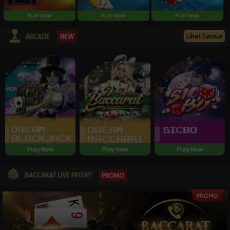
Lihat Semua
NEW
ARCADE
Play Now
Play Now
Play Now
BACCARAT LIVE PROXY
PROMO