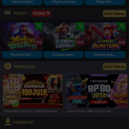
Satoshi Spins
Psycho Heroes
Tipsy Yeti ...
PGSOFT
PROMO
Lihat Semua
Monkeys Wil...
Tornado Ram...
Zombie Blas...
Lihat Semua
PROMOTION
TURNAMEN SPECIAL KEMERDEKAAN
CASH DROP GAME EKSKLUSIF
DOWNLOAD